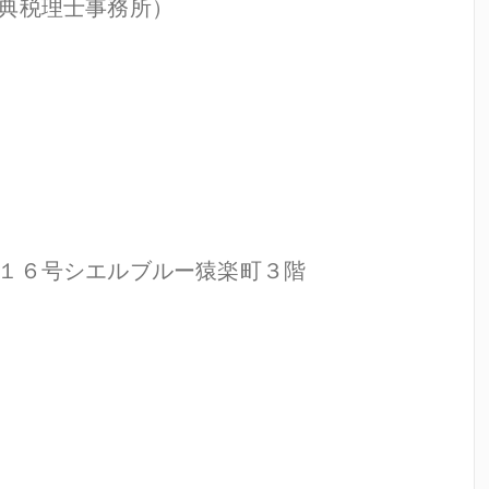
典税理士事務所）
１６号シエルブルー猿楽町３階