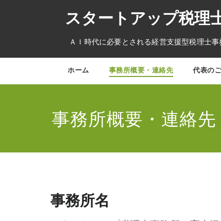
コ
スタートアップ税理士
ン
テ
ン
ＡＩ時代に必要とされる経営支援型税理士事務所 03-
ツ
へ
ス
ホーム
事務所概要・連絡先
代表の
キ
ッ
プ
事務所概要・連絡先
事務所名