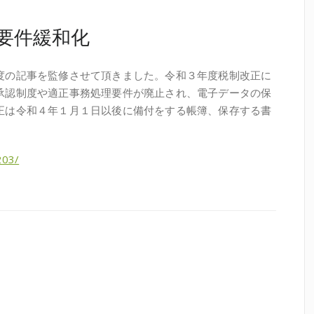
要件緩和化
度の記事を監修させて頂きました。令和３年度税制改正に
承認制度や適正事務処理要件が廃止され、電子データの保
正は令和４年１月１日以後に備付をする帳簿、保存する書
203/