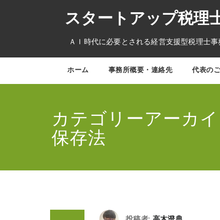
コ
スタートアップ税理士
ン
テ
ン
ＡＩ時代に必要とされる経営支援型税理士事務所 03-
ツ
へ
ス
ホーム
事務所概要・連絡先
代表の
キ
ッ
プ
カテゴリーアーカイ
保存法
投稿者:
高木澄典